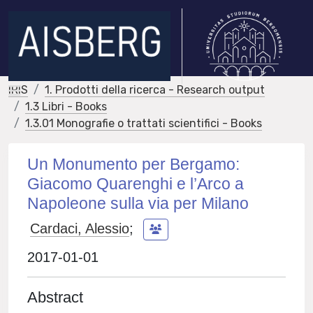
IRIS
1. Prodotti della ricerca - Research output
1.3 Libri - Books
1.3.01 Monografie o trattati scientifici - Books
Un Monumento per Bergamo:
Giacomo Quarenghi e l’Arco a
Napoleone sulla via per Milano
Cardaci, Alessio
;
2017-01-01
Abstract