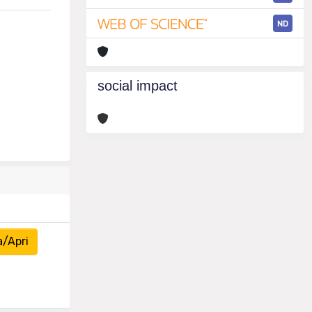
ND
social impact
a/Apri