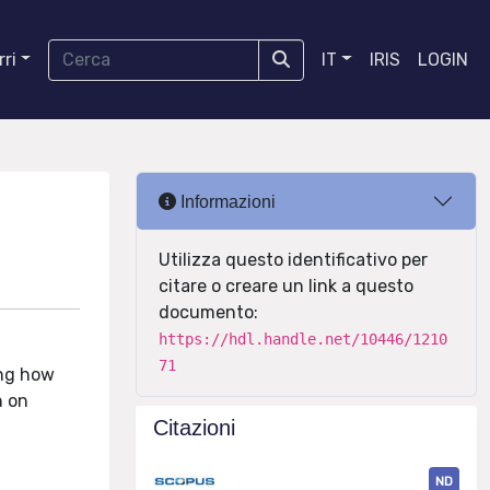
ri
IT
IRIS
LOGIN
Informazioni
Utilizza questo identificativo per
citare o creare un link a questo
documento:
https://hdl.handle.net/10446/1210
71
ing how
n on
Citazioni
ND