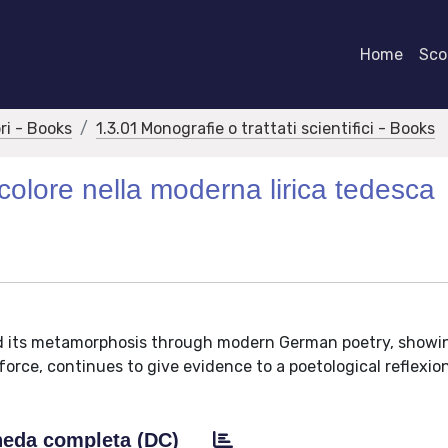
Home
Scor
bri - Books
1.3.01 Monografie o trattati scientifici - Books
colore nella moderna lirica tedesca
 and its metamorphosis through modern German poetry, show
force, continues to give evidence to a poetological reflexio
eda completa (DC)