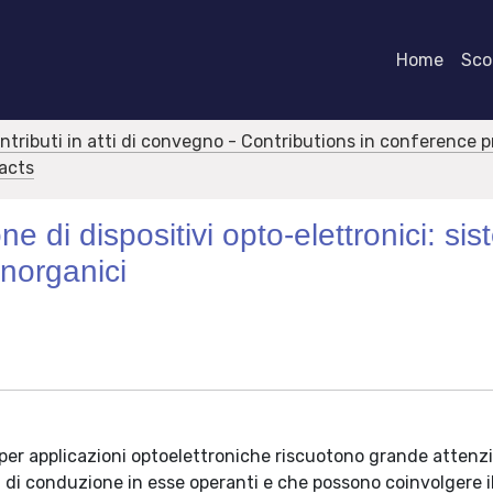
Home
Scor
ontributi in atti di convegno - Contributions in conference 
racts
e di dispositivi opto-elettronici: sis
inorganici
o per applicazioni optoelettroniche riscuotono grande attenz
i di conduzione in esse operanti e che possono coinvolgere i