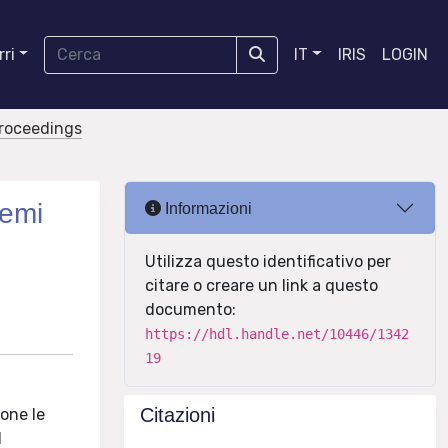
ri
IT
IRIS
LOGIN
proceedings
temi
Informazioni
Utilizza questo identificativo per
citare o creare un link a questo
documento:
https://hdl.handle.net/10446/1342
19
Citazioni
ione le
l