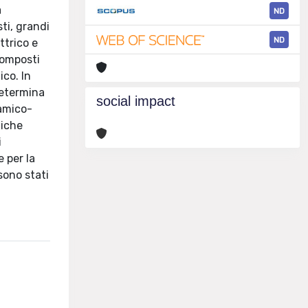
a
ND
sti, grandi
ND
ttrico e
composti
ico. In
determina
social impact
ramico-
tiche
i
 per la
sono stati