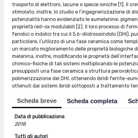
trasporto di elettroni, lacune o specie ioniche [1]. Il cr
stimolato, inoltre, lo studio e l’ingegnerizzazione di di
potenzialità hanno evidenziato le eumelanine, pigment
proprietà red-ox modulabili [2]. Il loro processo di fo
fenolici o indolici tra cui il 5,6-diidrossiindolo (DHI),
particolare, l’utilizzo di una fase ceramica come tem
un marcato miglioramento delle proprietà biologiche di 
melanina, inoltre, modificando le proprietà dell’inter
chimico-fisiche di tali sistemi moltiplicando le potenzia
presupposti una fase ceramica a struttura perovskitic
polimerizzazione dei DHI, ottenendo ibridi ferrite-eumel
ottenuti dai sistemi ibridi sottoposti a trattamento te
Scheda breve
Scheda completa
Sch
Data di pubblicazione
2018
Tutti gli autori