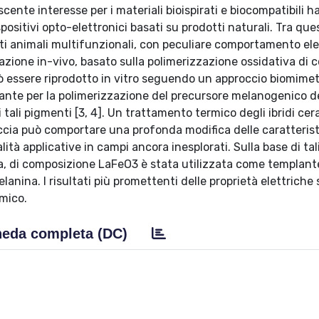
escente interesse per i materiali bioispirati e biocompatibili h
spositivi opto-elettronici basati su prodotti naturali. Tra que
i animali multifunzionali, con peculiare comportamento ele
rmazione in-vivo, basato sulla polimerizzazione ossidativa di 
 può essere riprodotto in vitro seguendo un approccio biomimet
plante per la polimerizzazione del precursore melanogenico 
tali pigmenti [3, 4]. Un trattamento termico degli ibridi ce
faccia può comportare una profonda modifica delle caratteris
lità applicative in campi ancora inesplorati. Sulla base di tal
a, di composizione LaFeO3 è stata utilizzata come templante
anina. I risultati più promettenti delle proprietà elettriche 
rmico.
eda completa (DC)