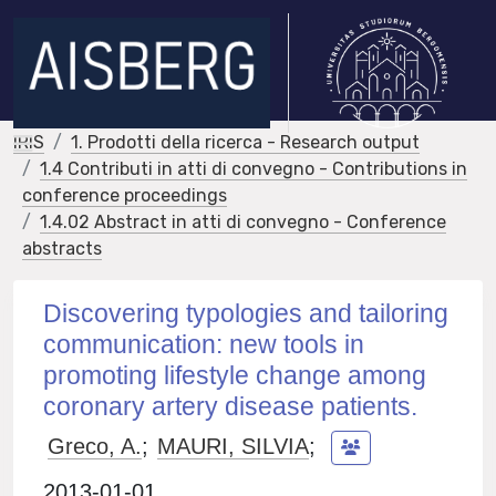
IRIS
1. Prodotti della ricerca - Research output
1.4 Contributi in atti di convegno - Contributions in
conference proceedings
1.4.02 Abstract in atti di convegno - Conference
abstracts
Discovering typologies and tailoring
communication: new tools in
promoting lifestyle change among
coronary artery disease patients.
Greco, A.
;
MAURI, SILVIA
;
2013-01-01