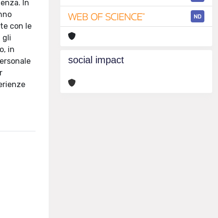
ienza. In
anno
ND
te con le
 gli
o, in
social impact
personale
r
perienze