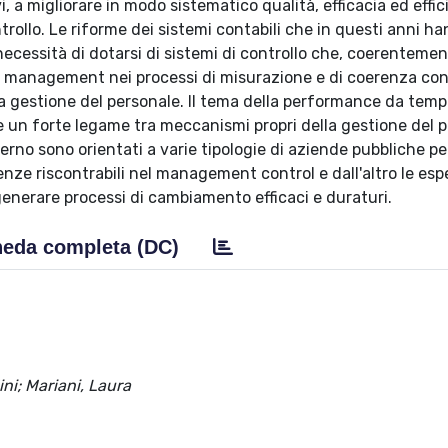
, a migliorare in modo sistematico qualità, efficacia ed effic
ntrollo. Le riforme dei sistemi contabili che in questi anni h
ecessità di dotarsi di sistemi di controllo che, coerentemen
il management nei processi di misurazione e di coerenza con
ulla gestione del personale. Il tema della performance da temp
 un forte legame tra meccanismi propri della gestione del 
aderno sono orientati a varie tipologie di aziende pubbliche pe
enze riscontrabili nel management control e dall'altro le es
enerare processi di cambiamento efficaci e duraturi.
eda completa (DC)
ni; Mariani, Laura