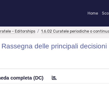
Home
Scor
ratele - Editorships
1.6.02 Curatele periodiche o continua
Rassegna delle principali decisioni
eda completa (DC)