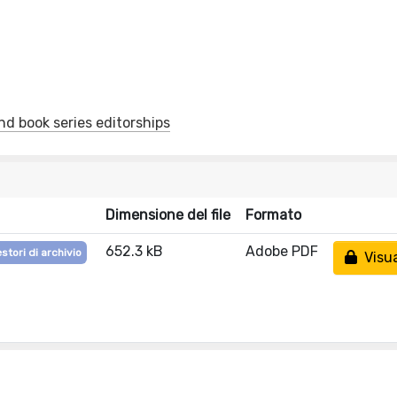
nd book series editorships
Dimensione del file
Formato
652.3 kB
Adobe PDF
stori di archivio
Visua