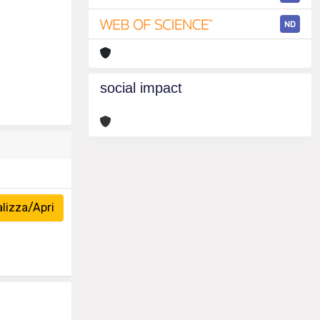
ND
social impact
lizza/Apri