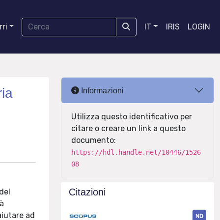
ri
IT
IRIS
LOGIN
ria
Informazioni
Utilizza questo identificativo per
citare o creare un link a questo
documento:
https://hdl.handle.net/10446/1526
08
Citazioni
del
tà
aiutare ad
ND