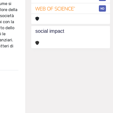
ume si
ND
alore della
 società
i con la
to dello
social impact
i le
anziari.
tteri di