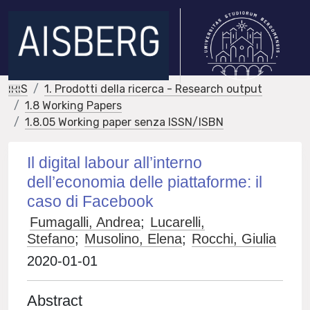
IRIS
1. Prodotti della ricerca - Research output
1.8 Working Papers
1.8.05 Working paper senza ISSN/ISBN
Il digital labour all’interno
dell’economia delle piattaforme: il
caso di Facebook
Fumagalli, Andrea
;
Lucarelli,
Stefano
;
Musolino, Elena
;
Rocchi, Giulia
2020-01-01
Abstract