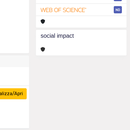
ND
social impact
lizza/Apri