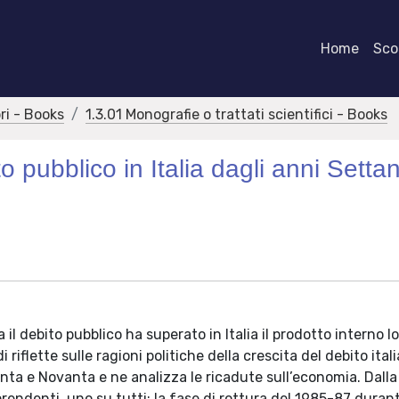
Home
Scor
bri - Books
1.3.01 Monografie o trattati scientifici - Books
to pubblico in Italia dagli anni Settan
il debito pubblico ha superato in Italia il prodotto interno l
iflette sulle ragioni politiche della crescita del debito ital
tanta e Novanta e ne analizza le ricadute sull’economia. Dall
rendenti, uno su tutti: la fase di rottura del 1985-87 durant