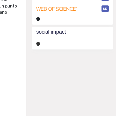
 un punto
ND
iano
social impact