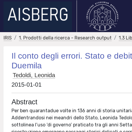
IRIS
1. Prodotti della ricerca - Research output
1.3 Li
Il conto degli errori. Stato e debi
Duemila
Tedoldi, Leonida
2015-01-01
Abstract
Per ben quarantadue volte in 136 anni di storia unitaria 
Addentrandosi nei meandri dello Stato, Leonida Tedoldi r
sottolinea l’uso ‘di governo’ praticato tra gli anni Set
ricostruzione emergono passaggi storici delicati e sorp