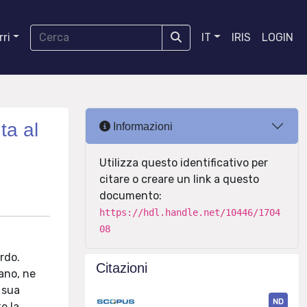
ri
IT
IRIS
LOGIN
ta al
Informazioni
Utilizza questo identificativo per
citare o creare un link a questo
documento:
https://hdl.handle.net/10446/1704
08
ordo.
Citazioni
iano, ne
a sua
ND
e la