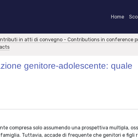
Home
Scor
ontributi in atti di convegno - Contributions in conference 
racts
azione genitore-adolescente: quale
mente compresa solo assumendo una prospettiva multipla, oss
famiglia. Tuttavia, accade di frequente che genitori e figli r