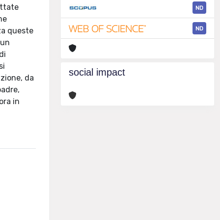
attate
ND
me
ND
nza queste
 un
di
si
social impact
azione, da
padre,
ora in