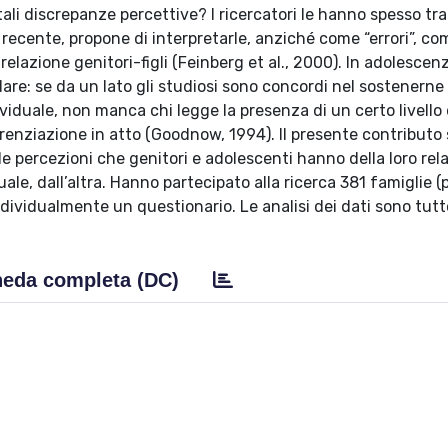
tali discrepanze percettive? I ricercatori le hanno spesso tr
 recente, propone di interpretarle, anziché come “errori”, co
la relazione genitori-figli (Feinberg et al., 2000). In adolesce
are: se da un lato gli studiosi sono concordi nel sostenerne
iduale, non manca chi legge la presenza di un certo livello 
renziazione in atto (Goodnow, 1994). Il presente contributo 
le percezioni che genitori e adolescenti hanno della loro rel
uale, dall’altra. Hanno partecipato alla ricerca 381 famiglie (
ividualmente un questionario. Le analisi dei dati sono tutt
eda completa (DC)