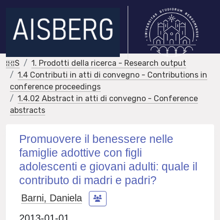
IRIS
1. Prodotti della ricerca - Research output
1.4 Contributi in atti di convegno - Contributions in
conference proceedings
1.4.02 Abstract in atti di convegno - Conference
abstracts
Promuovere il benessere nelle
famiglie adottive con figli
adolescenti e giovani adulti: quale il
contributo di madri e padri?
Barni, Daniela
2013-01-01