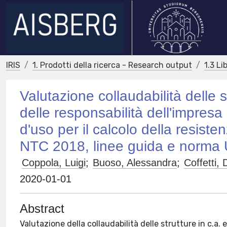
IRIS
1. Prodotti della ricerca - Research output
1.3 Li
Valutazione collaudabilità delle 
delle responsabilità dell'impresa
d'uso per il calcolo della resiste
NTC 2018, linee guida e norma
Coppola, Luigi
;
Buoso, Alessandra
;
Coffetti,
2020-01-01
Abstract
Valutazione della collaudabilità delle strutture in c.a. 