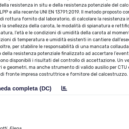
 della resistenza in situ e della resistenza potenziale del ca
LLPP e alla recente UNI EN 13791:2019. Il metodo proposto co
i rottura fornito dal laboratorio, di calcolare la resistenza i
 la snellezza della carota, le modalità di spianatura e rettific
atura, l’età e le condizioni di umidità della carota al momen
zioni di temperatura e umidità esistenti in cantiere dall’es
oltre, per stabilire le responsabilità di una mancata collauda
o della resistenza potenziale finalizzato ad accertare l’even
o disponibili i risultati del controllo di accettazione. Un v
ri e geometri, ma anche strumento di valido ausilio per CTU
di fronte impresa costruttrice e fornitore del calcestruzzo.
eda completa (DC)
otti, Elena