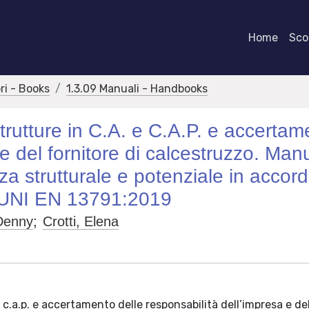
Home
Scor
bri - Books
1.3.09 Manuali - Handbooks
strutture in C.A. e C.A.P. e accerta
 e del fornitore di calcestruzzo. Man
nza strutturale e potenziale in accor
 UNI EN 13791:2019
 Denny
;
Crotti, Elena
e c.a.p. e accertamento delle responsabilità dell’impresa e de