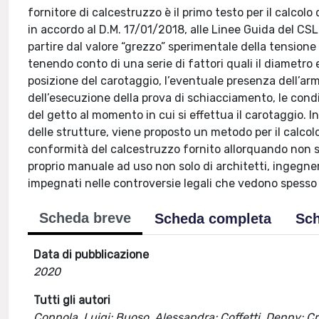
fornitore di calcestruzzo è il primo testo per il calcolo
in accordo al D.M. 17/01/2018, alle Linee Guida del CS
partire dal valore “grezzo” sperimentale della tensione d
tenendo conto di una serie di fattori quali il diametro e
posizione del carotaggio, l’eventuale presenza dell’arm
dell’esecuzione della prova di schiacciamento, le condi
del getto al momento in cui si effettua il carotaggio. In
delle strutture, viene proposto un metodo per il calcol
conformità del calcestruzzo fornito allorquando non son
proprio manuale ad uso non solo di architetti, ingegne
impegnati nelle controversie legali che vedono spesso 
Scheda breve
Scheda completa
Sch
Data di pubblicazione
2020
Tutti gli autori
Coppola, Luigi; Buoso, Alessandra; Coffetti, Denny; Cr