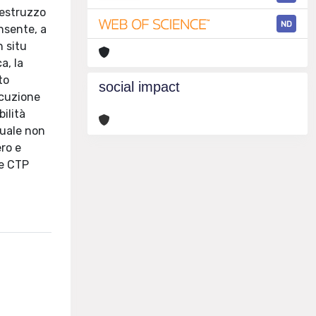
lcestruzzo
ND
nsente, a
n situ
a, la
to
social impact
ecuzione
bilità
tuale non
ero e
 e CTP