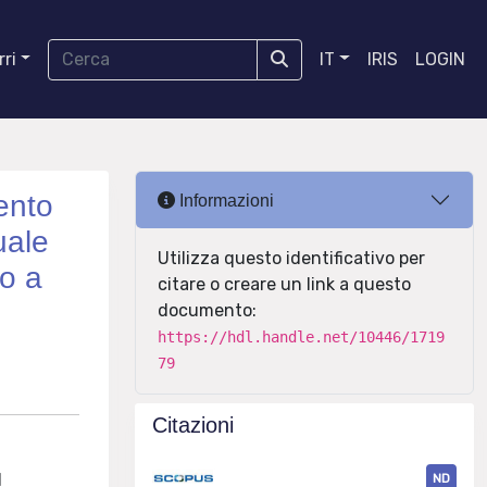
ri
IT
IRIS
LOGIN
mento
Informazioni
uale
Utilizza questo identificativo per
do a
citare o creare un link a questo
documento:
https://hdl.handle.net/10446/1719
79
Citazioni
l
ND