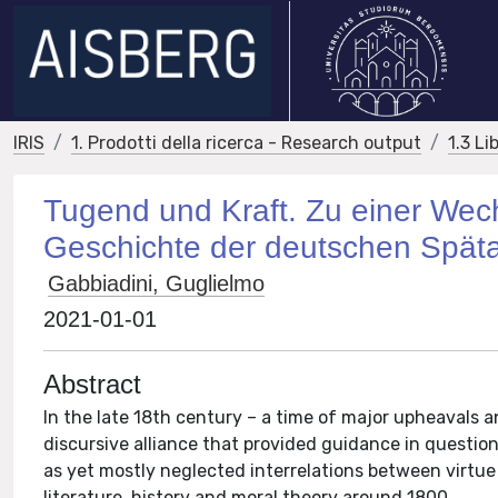
IRIS
1. Prodotti della ricerca - Research output
1.3 Li
Tugend und Kraft. Zu einer Wech
Geschichte der deutschen Späta
Gabbiadini, Guglielmo
2021-01-01
Abstract
In the late 18th century – a time of major upheavals
discursive alliance that provided guidance in questio
as yet mostly neglected interrelations between virtue
literature, history and moral theory around 1800.