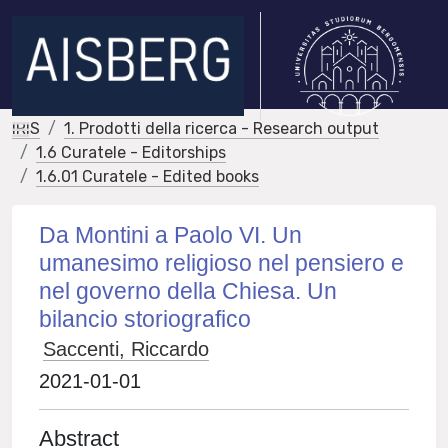
IRIS
1. Prodotti della ricerca - Research output
1.6 Curatele - Editorships
1.6.01 Curatele - Edited books
Da Montini a Paolo VI. Un
umanesimo religioso nel pensiero e
nel governo della Chiesa. Un
bilancio storiografico
Saccenti, Riccardo
2021-01-01
Abstract