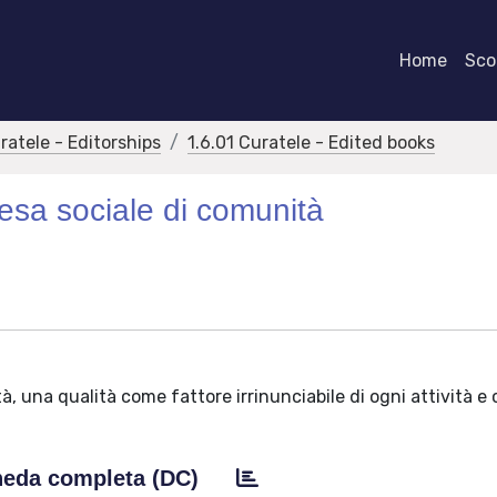
Home
Scor
ratele - Editorships
1.6.01 Curatele - Edited books
resa sociale di comunità
ità, una qualità come fattore irrinunciabile di ogni attività 
eda completa (DC)