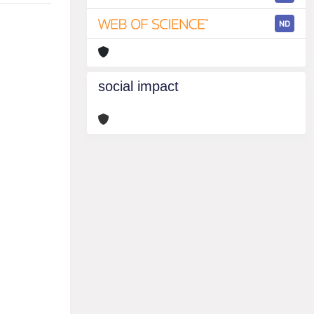
ND
social impact