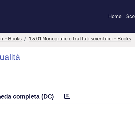
Home
Scor
bri - Books
1.3.01 Monografie o trattati scientifici - Books
ualità
eda completa (DC)