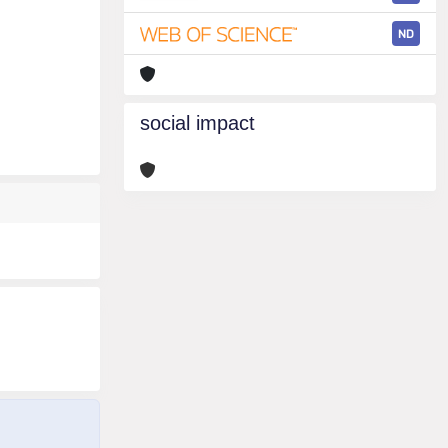
ND
social impact