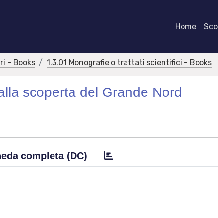
Home
Scor
bri - Books
1.3.01 Monografie o trattati scientifici - Books
ni alla scoperta del Grande Nord
eda completa (DC)