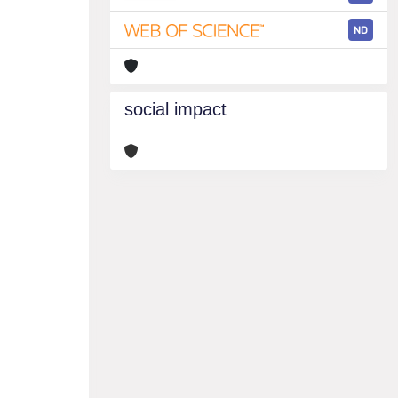
ND
social impact