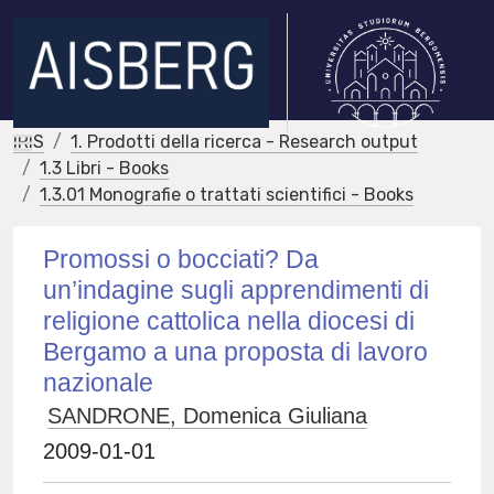
IRIS
1. Prodotti della ricerca - Research output
1.3 Libri - Books
1.3.01 Monografie o trattati scientifici - Books
Promossi o bocciati? Da
un’indagine sugli apprendimenti di
religione cattolica nella diocesi di
Bergamo a una proposta di lavoro
nazionale
SANDRONE, Domenica Giuliana
2009-01-01