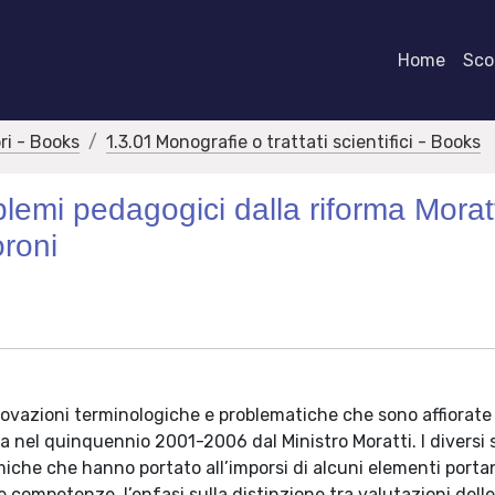
Home
Scor
bri - Books
1.3.01 Monografie o trattati scientifici - Books
blemi pedagogici dalla riforma Morat
oroni
nnovazioni terminologiche e problematiche che sono affiorate
ata nel quinquennio 2001-2006 dal Ministro Moratti. I diversi
iche che hanno portato all’imporsi di alcuni elementi portan
e competenze, l’enfasi sulla distinzione tra valutazioni dell