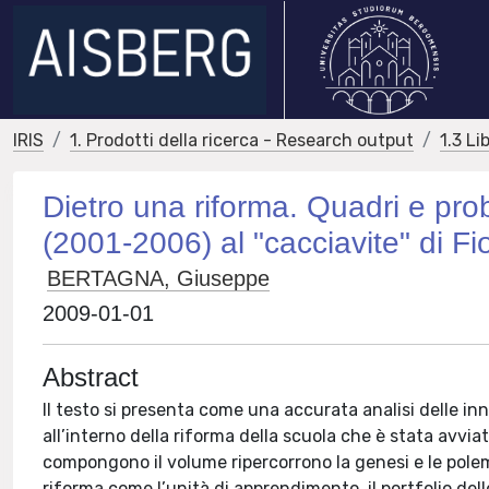
IRIS
1. Prodotti della ricerca - Research output
1.3 Li
Dietro una riforma. Quadri e pro
(2001-2006) al "cacciavite" di Fi
BERTAGNA, Giuseppe
2009-01-01
Abstract
Il testo si presenta come una accurata analisi delle i
all’interno della riforma della scuola che è stata avvi
compongono il volume ripercorrono la genesi e le polem
riforma come l’unità di apprendimento, il portfolio dell