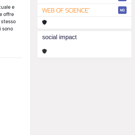
tuale e
ND
e offre
o stesso
i sono
social impact