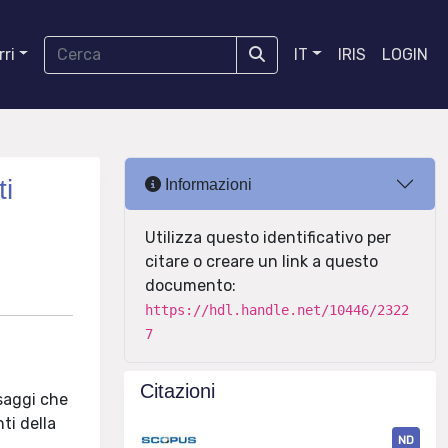
ri
IT
IRIS
LOGIN
ti
Informazioni
Utilizza questo identificativo per
citare o creare un link a questo
documento:
https://hdl.handle.net/10446/2322
7
Citazioni
 saggi che
ti della
ND
e