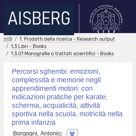
IRIS
1. Prodotti della ricerca - Research output
1.3 Libri - Books
1.3.01 Monografie o trattati scientifici - Books
Percorsi sghembi: emozioni,
complessità e memorie negli
apprendimenti motori: con
indicazioni pratiche per karate,
scherma, acquaticità, attività
sportiva nella scuola, motricità nella
prima infanzia
Borgogni, Antonio
;