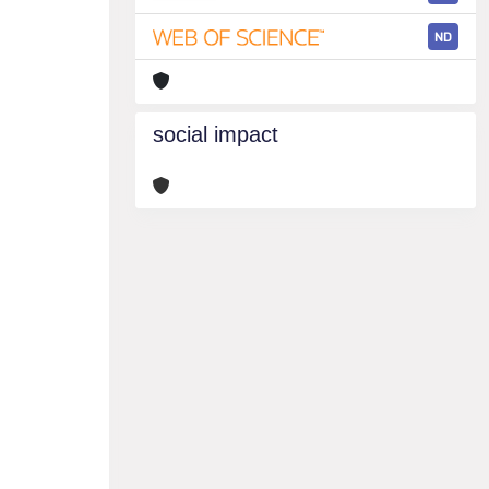
ND
social impact