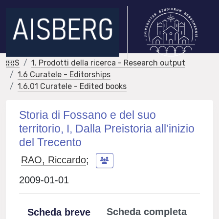
IRIS
1. Prodotti della ricerca - Research output
1.6 Curatele - Editorships
1.6.01 Curatele - Edited books
Storia di Fossano e del suo
territorio, I, Dalla Preistoria all’inizio
del Trecento
RAO, Riccardo
;
2009-01-01
Scheda completa
Scheda breve