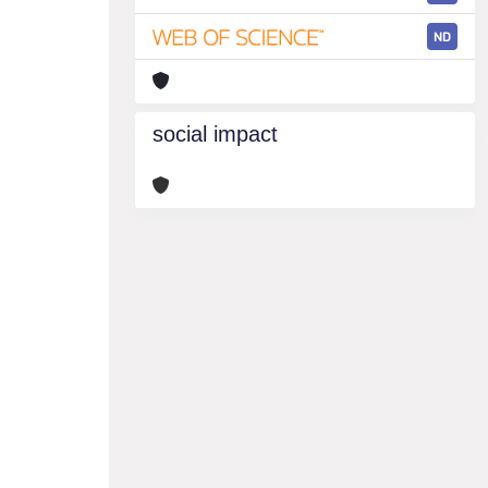
ND
social impact