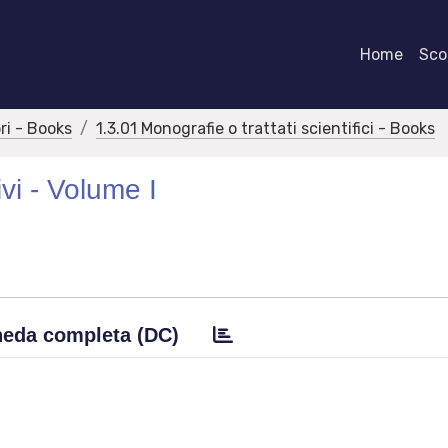
Home
Scor
bri - Books
1.3.01 Monografie o trattati scientifici - Books
vi - Volume I
eda completa (DC)