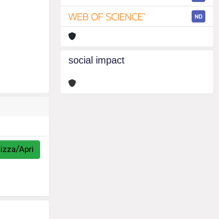
ND
social impact
lizza/Apri