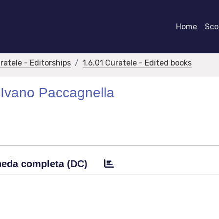
Home
Scor
ratele - Editorships
1.6.01 Curatele - Edited books
r Ivano Paccagnella
eda completa (DC)