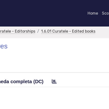
Home
Scor
ratele - Editorships
1.6.01 Curatele - Edited books
res
eda completa (DC)