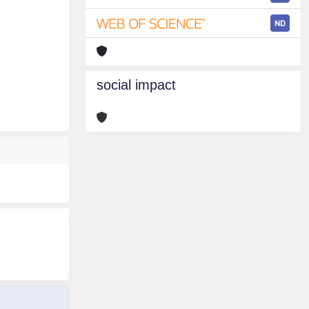
ND
social impact