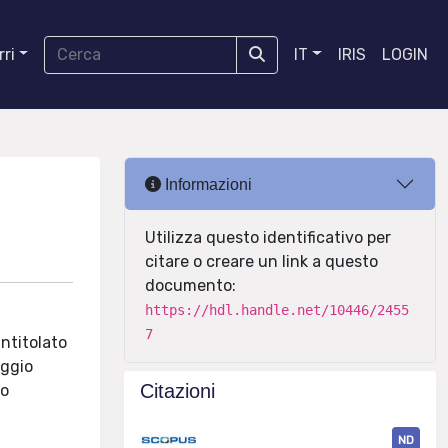
ri
IT
IRIS
LOGIN
Informazioni
Utilizza questo identificativo per
citare o creare un link a questo
documento:
https://hdl.handle.net/10446/2455
7
ntitolato
aggio
Citazioni
no
ND