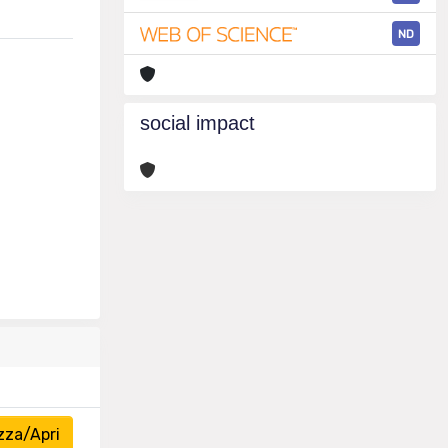
ND
social impact
zza/Apri