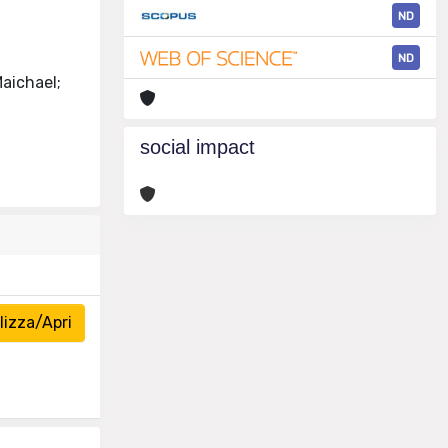
ND
ND
Maichael;
social impact
izza/Apri