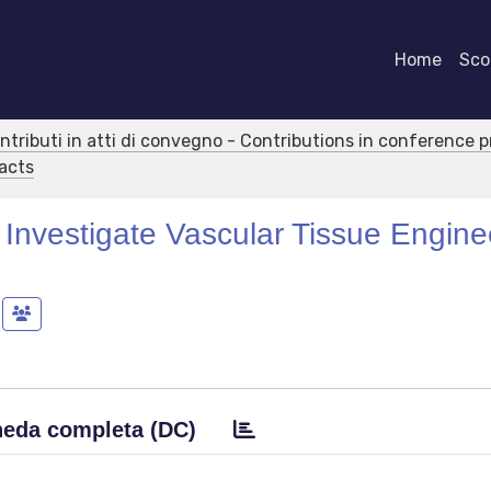
Home
Scor
ontributi in atti di convegno - Contributions in conference 
racts
 Investigate Vascular Tissue Engine
eda completa (DC)