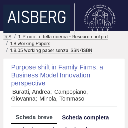
IRIS
1. Prodotti della ricerca - Research output
1.8 Working Papers
1.8.05 Working paper senza ISSN/ISBN
Purpose shift in Family Firms: a
Business Model Innovation
perspective
Buratti, Andrea
;
Campopiano,
Giovanna
;
Minola, Tommaso
Scheda breve
Scheda completa