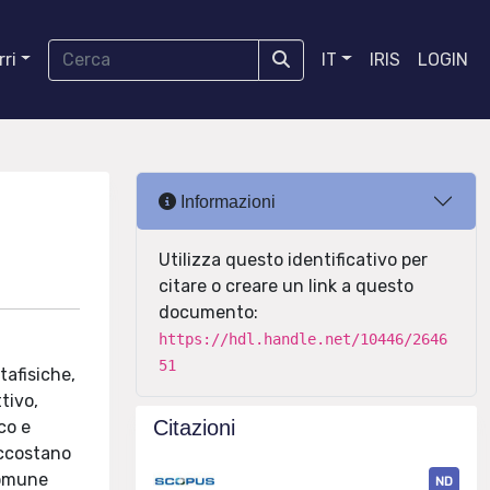
ri
IT
IRIS
LOGIN
Informazioni
Utilizza questo identificativo per
citare o creare un link a questo
documento:
https://hdl.handle.net/10446/2646
51
tafisiche,
tivo,
Citazioni
co e
accostano
 comune
ND