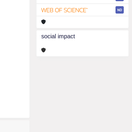
ND
social impact