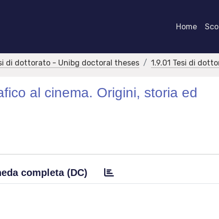
Home
Scor
si di dottorato - Unibg doctoral theses
1.9.01 Tesi di dott
afico al cinema. Origini, storia ed
eda completa (DC)