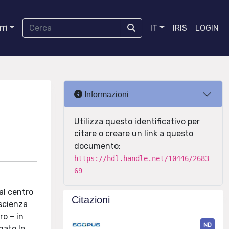
ri
IT
IRIS
LOGIN
Informazioni
Utilizza questo identificativo per
citare o creare un link a questo
documento:
https://hdl.handle.net/10446/2683
69
al centro
Citazioni
 scienza
ro – in
ND
gato le