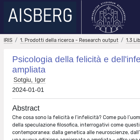
IRIS
1. Prodotti della ricerca - Research output
1.3 Li
Psicologia della felicità e dell'i
ampliata
Sotgiu, Igor
2024-01-01
Abstract
Che cosa sono la felicità e l’infelicità? Come può l’u
della speculazione filosofica, interrogativi come quest
contemporanea: dalla genetica alle neuroscienze, dall’eco
una nuova edizione aggiornata e ampliata – offre una p