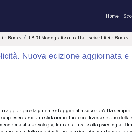
Home
Scor
bri - Books
1.3.01 Monografie o trattati scientifici - Books
nfelicità. Nuova edizione aggiornata e
omo raggiungere la prima e sfuggire alla seconda? Da sempre 
i rappresentano una sfida importante in diversi settori della
nomia alla sociologia, fino ad arrivare alla psicologia. Il lib
anoramica delle principali teorie e ricerche che hanno inda