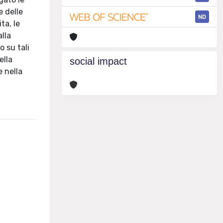
e delle
ND
ta, le
alla
o su tali
ella
social impact
e nella