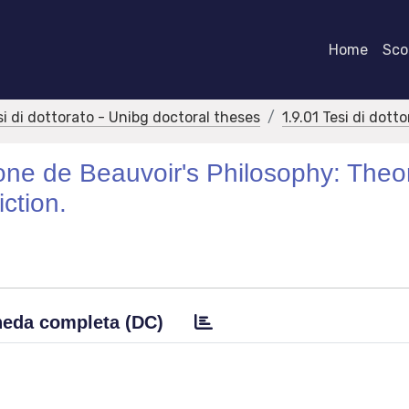
Home
Scor
si di dottorato - Unibg doctoral theses
1.9.01 Tesi di dott
one de Beauvoir's Philosophy: Theor
ction.
eda completa (DC)