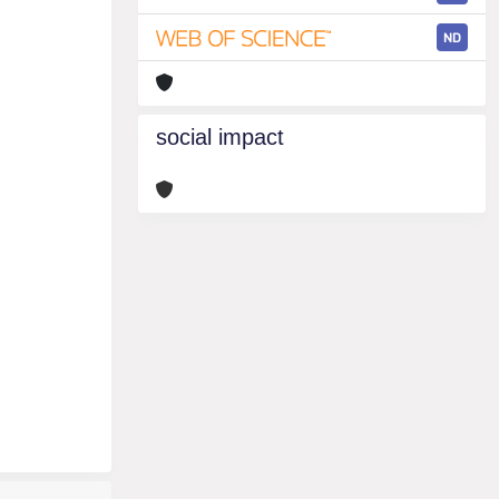
ND
social impact