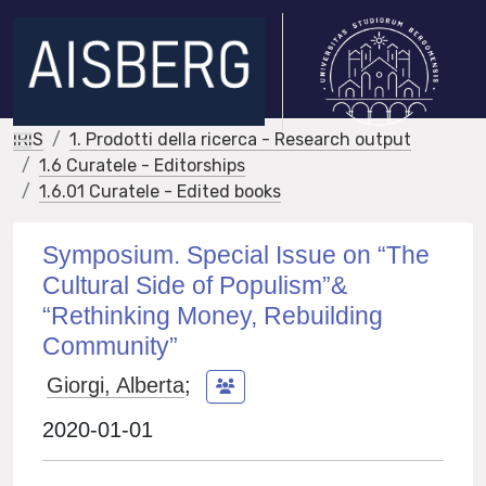
IRIS
1. Prodotti della ricerca - Research output
1.6 Curatele - Editorships
1.6.01 Curatele - Edited books
Symposium. Special Issue on “The
Cultural Side of Populism”&
“Rethinking Money, Rebuilding
Community”
Giorgi, Alberta
;
2020-01-01