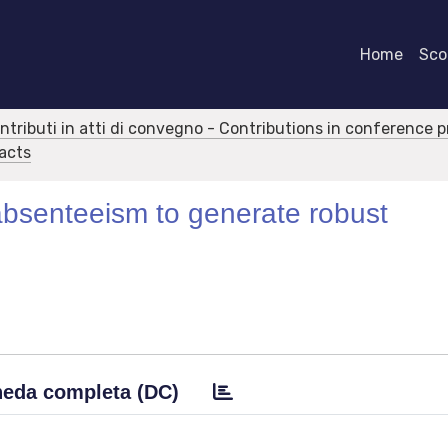
Home
Scor
ontributi in atti di convegno - Contributions in conference 
racts
absenteeism to generate robust
eda completa (DC)