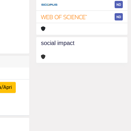
ND
ND
social impact
a/Apri