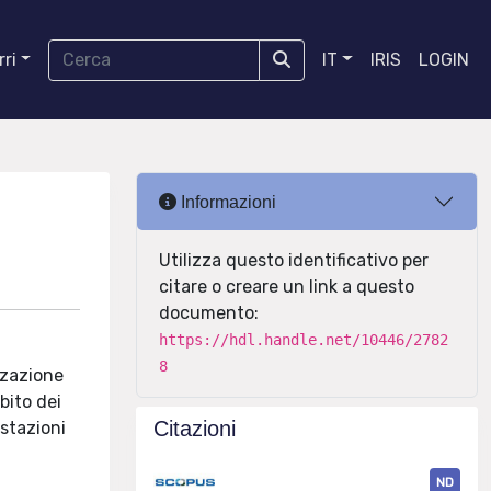
ri
IT
IRIS
LOGIN
Informazioni
Utilizza questo identificativo per
citare o creare un link a questo
documento:
https://hdl.handle.net/10446/2782
8
izzazione
mbito dei
Citazioni
estazioni
ND