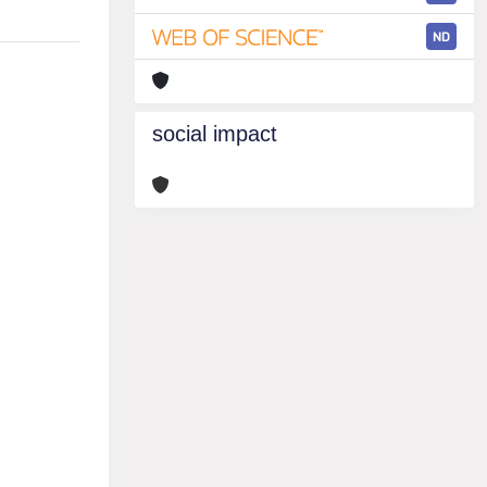
ND
social impact