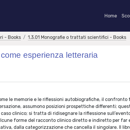
Home
Scor
bri - Books
1.3.01 Monografie o trattati scientifici - Books
co come esperienza letteraria
ome le memorie e le riflessioni autobiografiche, il confronto 
onversazione, assumono posizioni prospettiche differenti; ques
 caso clinico; si tratta di ridisegnare la riflessione sull’evento
lcune forme del racconto clinico diretto e indiretto per far
tiva, dalla categorizzazione che cancella il singolare. Il libr