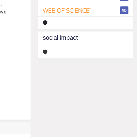
,
ND
ive.
social impact