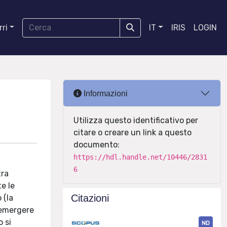
ri
IT
IRIS
LOGIN
Informazioni
Utilizza questo identificativo per
citare o creare un link a questo
documento:
https://hdl.handle.net/10446/2831
6
tra
te le
Citazioni
 (la
 emergere
o si
ND