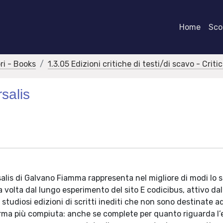
Home
Scor
bri - Books
1.3.05 Edizioni critiche di testi/di scavo - Criti
salis
salis di Galvano Fiamma rappresenta nel migliore di modi lo sp
ua volta dal lungo esperimento del sito E codicibus, attivo dal
studiosi edizioni di scritti inediti che non sono destinate ad
forma più compiuta: anche se complete per quanto riguarda l