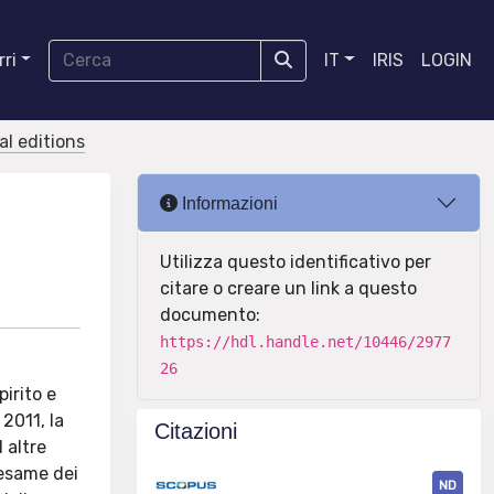
ri
IT
IRIS
LOGIN
cal editions
Informazioni
Utilizza questo identificativo per
citare o creare un link a questo
documento:
https://hdl.handle.net/10446/2977
26
irito e
 2011, la
Citazioni
 altre
’esame dei
ND