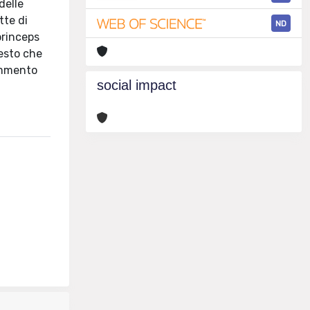
delle
tte di
ND
princeps
testo che
commento
social impact