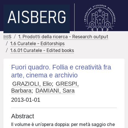
IRIS
1. Prodotti della ricerca - Research output
1.6 Curatele - Editorships
1.6.01 Curatele - Edited books
Fuori quadro. Follia e creatività fra
arte, cinema e archivio
GRAZIOLI, Elio
;
GRESPI,
Barbara
;
DAMIANI, Sara
2013-01-01
Abstract
Il volume è un’opera doppia: per metà saggio che