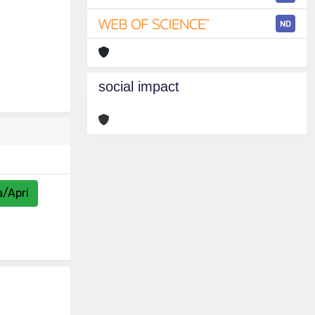
ND
social impact
a/Apri