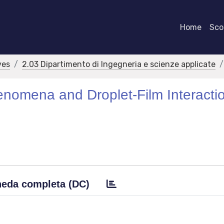
Home
Scor
ves
2.03 Dipartimento di Ingegneria e scienze applicate
enomena and Droplet-Film Interactio
eda completa (DC)