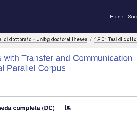
Home
Scor
si di dottorato - Unibg doctoral theses
1.9.01 Tesi di dott
 with Transfer and Communication
al Parallel Corpus
eda completa (DC)