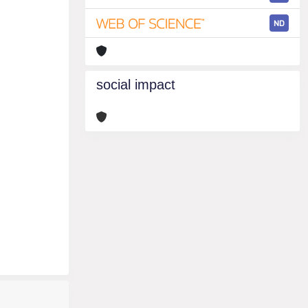
ND
social impact