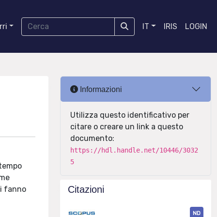
ri
IT
IRIS
LOGIN
Informazioni
Utilizza questo identificativo per
citare o creare un link a questo
documento:
https://hdl.handle.net/10446/3032
5
 tempo
ome
Citazioni
si fanno
ND