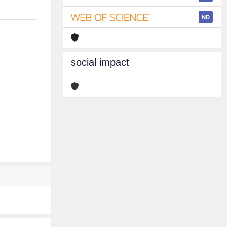
ND
social impact