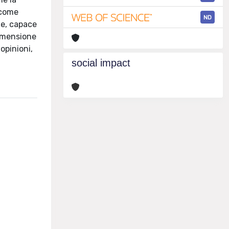
 come
ND
te, capace
dimensione
opinioni,
social impact