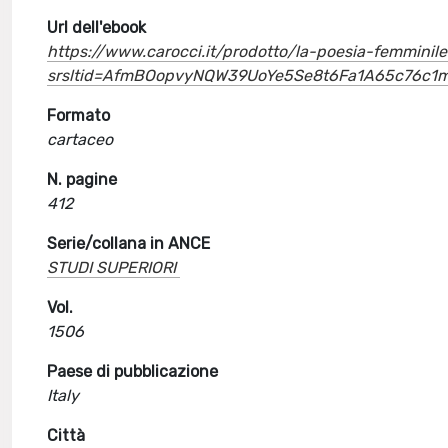
Url dell'ebook
https://www.carocci.it/prodotto/la-poesia-femminile
srsltid=AfmBOopvyNQW39UoYe5Se8t6Fa1A65c76c1
Formato
cartaceo
N. pagine
412
Serie/collana in ANCE
STUDI SUPERIORI
Vol.
1506
Paese di pubblicazione
Italy
Città