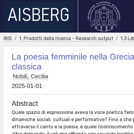
IRIS
1. Prodotti della ricerca - Research output
1.3 Li
La poesia femminile nella Grecia a
classica
Nobili, Cecilia
2025-01-01
Abstract
Quale spazio di espressione aveva la voce poetica femm
dinamiche sociali, cultuali e performative? Fino a che 
attraverso il canto e la poesia, e quale riconosciment
altre domande, il volume affronta con sguardo inedito 