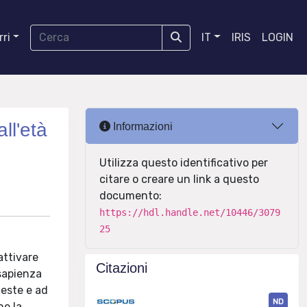
ri
IT
IRIS
LOGIN
ll'età
Informazioni
Utilizza questo identificativo per
citare o creare un link a questo
documento:
https://hdl.handle.net/10446/3079
25
attivare
Citazioni
 sapienza
ueste e ad
ND
he la