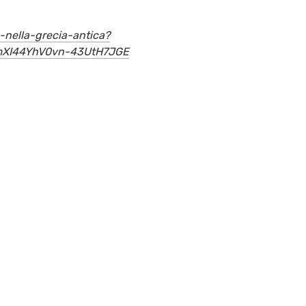
-nella-grecia-antica?
mXI44YhV0vn-43UtH7JGE