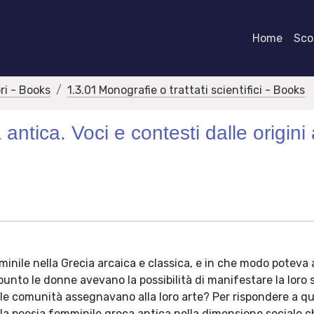
Home
Scor
bri - Books
1.3.01 Monografie o trattati scientifici - Books
ntica. Voci e contesti dalle origini a
inile nella Grecia arcaica e classica, e in che modo poteva 
punto le donne avevano la possibilità di manifestare la loro
o le comunità assegnavano alla loro arte? Per rispondere a q
la poesia femminile greca antica nella dimensione sociale c