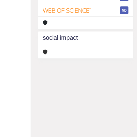
ND
social impact