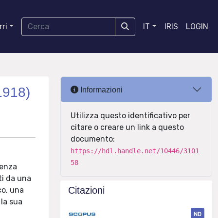
ri
IT
IRIS
LOGIN
1918)
Informazioni
Utilizza questo identificativo per
citare o creare un link a questo
documento:
https://hdl.handle.net/10446/3101
58
ienza
ti da una
Citazioni
co, una
 la sua
ND