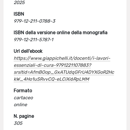
2025
ISBN
979-12-211-0788-3
ISBN della versione online della monografia
979-12-211-5787-1
Url dell'ebook
https://www.giappichelli.it/docenti/i-lavori-
essenziali-di-cura-9791221107883?
srsltid=AfmBOop_GxATUdqGFrU4DYXGoR2Hc
kW_4Ho1uSRvvCQ-eLCiXi6RpLMM
Formato
cartaceo
online
N. pagine
305