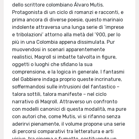
dello scrittore colombiano Álvaro Mutis.
Protagonista di un ciclo di romanzi e racconti, e
prima ancora di diverse poesie, questo marinaio
indolente attraversa una lunga serie di ‘imprese
e tribolazioni’ attorno alla metà del ’900, per lo
più in una Colombia appena dissimulata. Pur
muovendosi in scenari apparentemente
realistici, Maqroll si imbatte talvolta in figure,
oggetti o luoghi che sfidano la sua
comprensione, e la logica in generale. I fantasmi
del Gabbiere indaga proprio queste incrinature,
soffermandosi sulle intrusioni del fantastico –
talora sottili, talora manifeste – nel ciclo
narrativo di Maqroll. Attraverso un confronto
con modelli canonici di questa modalità, ma pure
con autori che, come Mutis, vi si rifanno senza
aderirvi pienamente, il volume propone una serie
di percorsi comparativi tra letteratura e arti
visive, tra cinema e fumetto, costituendo un