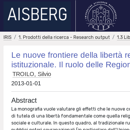
IRIS
1. Prodotti della ricerca - Research output
1.3 Li
Le nuove frontiere della libertà r
istituzionale. Il ruolo delle Regio
TROILO, Silvio
2013-01-01
Abstract
La monografia vuole valutare gli effetti che le nuove c
di tutela di una libertà fondamentale come quella rel
sociale e culturale. In questo quadro, al tradizionale ru
pubblici poteri sovranazionali (in particolare dell’Unio