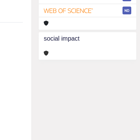
ND
social impact