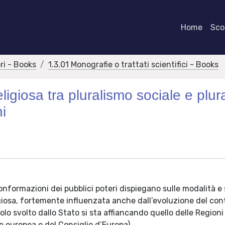
Home
Scor
bri - Books
1.3.01 Monografie o trattati scientifici - Books
eligiosa tra pluralismo sociale e plu
ni
onformazioni dei pubblici poteri dispiegano sulle modalità e
igiosa, fortemente influenzata anche dall’evoluzione del con
olo svolto dallo Stato si sta affiancando quello delle Regioni
ne europea e del Consiglio d’Europa).