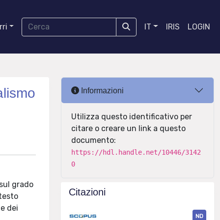
ri
IT
IRIS
LOGIN
ralismo
Informazioni
Utilizza questo identificativo per
citare o creare un link a questo
documento:
https://hdl.handle.net/10446/3142
0
 sul grado
Citazioni
testo
 e dei
ND