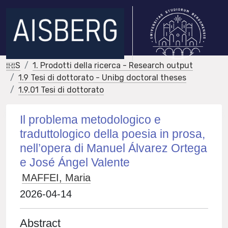
IRIS
1. Prodotti della ricerca - Research output
1.9 Tesi di dottorato - Unibg doctoral theses
1.9.01 Tesi di dottorato
Il problema metodologico e
traduttologico della poesia in prosa,
nell’opera di Manuel Álvarez Ortega
e José Ángel Valente
MAFFEI, Maria
2026-04-14
Abstract