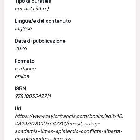
Tipo di curatela
curatela (libro)
Lingua/e del contenuto
Inglese
Data di pubblicazione
2026
Formato
cartaceo
online
ISBN
9781003542711
Url
https://www.taylorfrancis.com/books/edit/10.
4324/9781003542711/un-silencing-
academia-times-epistemic-conflicts-alberta-
giorgi-hande-eslen-ziya