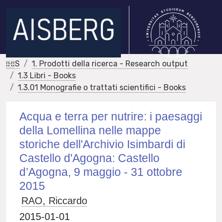
IRIS
1. Prodotti della ricerca - Research output
1.3 Libri - Books
1.3.01 Monografie o trattati scientifici - Books
Acqua e terra per nutrire: i paesaggi
della Lomellina nelle mappe
storiche dell'Archivio Isimbardi di
Castello d'Agogna: Castello
d’Agogna, 9 maggio - 31 ottobre
2015
RAO, Riccardo
2015-01-01